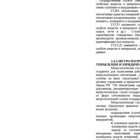
, Государственная служба ст
свойствах веществ и материал
этими службами и координацию и
ГСВЧ обеспечивает 
обеспечению единства измерений
обеспечивает воспроизведение, х
атомного, всемирного и координ
ГССО организует со
свойств веществ и материалов (
сырья, почв и др.) . Служба
характеристик стандартных об
производятся промышленными,
идентификации или контроля.
ГСССД занимается со
свойств веществ и материалов, 
данные.
2.4.2.МЕТРОЛО
УПРАВЛЕНИЯ И ЮРИДИЧЕ
Метрологические слу
создаются для выполнения раб
метрологического обеспечения. 
службы на иные структурные 
органов управления и юридичес
Закона РФ "Об обеспечении ед
документов, регламентирующие 
метрологических служб государ
от форм собственности опр
метрологической службе государ
Метрологическая слу
систему, образуемую приказом 
может включать:
подразделение (служ
базовые организации метрол
предприятий,
К основным задачам м
-калибровка средств 
-надзор за состоян
методиками выполнения изме
калибровки средств измерений,