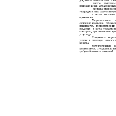
документов по обеспечению един
-выдача обязател
прекращение или устранение нар
-проверка своевремен
утверждения типа средств измере
- анализ состояни
организации.
Метрологические 
состоянию измерений, соблюде
предприятия, предусмотренных
продукции в целях определени
стандартов, при выполнении пре
услуг и др.
Специалисты метрол
участие в аттестации испытате
качества.
Метрологические 
компетентность а осуществлении
требуемой точности измерений.