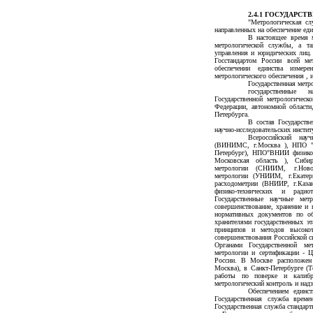
2.4.1 ГОСУДАРС
"Метрологическая сл
направленных на обеспечение еди
В настоящее время м
метрологической службы, а та
управления и юридических лиц.
Госстандартом России всей ме
обеспечении единства изме
метрологического обеспечения ,
Государственная метр
государственные
Государственной метрологическ
Федерации, автономной области
Петербурга.
В состав Государств
научно-исследовательских инстит
Всероссийский науч
(ВИНИМС, г.Москва ), НПО "
Петербург), НПО"ВНИИ физико
Московская область ), Сибирс
метрологии (СНИИМ, г.Новоси
метрологии (УНИИМ, г.Екатери
расходометрии (ВНИИР, г.Казан
физико-технических и ради
Государственные научные метр
совершенствование, хранение и 
нормативных документов по об
хранителями государственных эт
принципов и методов высокот
совершенствования Российской с
Органами Государственной ме
метрологии и сертификации - 
России. В Москве расположен
Москва), в Санкт-Петербурге (Т
работы по поверке и калибро
метрологический контроль и надз
Обеспечением единс
Государственная служба врем
Государственная служба стандарт