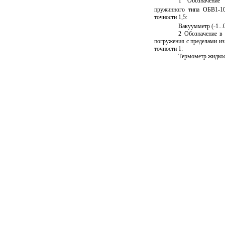
1 Обозначение 
пружинного типа ОБВ1-100
точности 1,5:
Вакуумметр (-1...0
2 Обозначение в
погружения с пределами изм
точности 1:
Термометр жидкостн