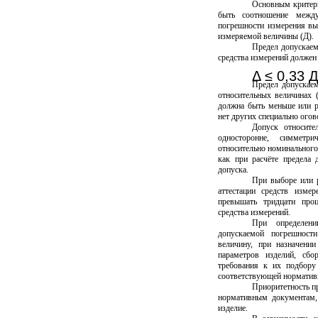
Основным критери
быть соотношение межд
погрешности измерения вы
измеряемой величины (Д).
Предел допускае
средства измерений должен
Δ ≤ 0,33 
Предел допускае
относительных величинах (
должна быть меньше или р
нет других специально ого
Допуск относите
односторонне, симметр
относительно номинального 
как при расчёте предела 
допуска.
При выборе или р
аттестации средств изме
превышать тридцати проц
средства измерений.
При определени
допускаемой погрешнос
величину, при назначени
параметров изделий, сбо
требования к их подбору
соответствующей норматив
Приоритетность п
нормативным документам,
изделие.