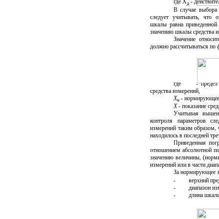
где Х
- действите
д
В случае выбора 
следует учитывать, что о
шкалы равна приведенной 
значению шкалы средства и
Значение относи
должно рассчитываться по 
где
- предел
средства измерений,
Х
- нормирующее 
н
Х
- показание сре
Учитывая вышеи
контроля параметров сл
измерений таким образом,
находилось в последней тре
Приведенная погр
отношением абсолютной по
значению величины, (норм
измерений или в части диап
За нормирующее 
-
верхний пре
-
диапазон из
-
длина шкалы