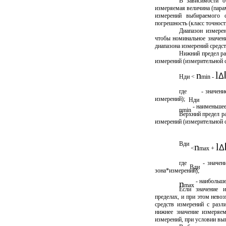
В зависимости о
измеряемая величина (парам
измерений выбираемого 
погрешность (класс точност
Диапазон измере
чтобы номинальное значен
диапазона измерений средст
Нижний предел ра
измерений (измерительной 
l
n
l
Δ
Нди
<
min
-
где
- значени
измерений);
Нди
- наименьшее
n
min
Верхний предел р
измерений (измерительной 
Вди
n
l
Δ
<
max
+
где
- значени
Вди
зона*измерений);
- наибольше
n
max
Если значение 
пределах, и при этом нево
средств измерений с разл
нижнее значение измеряе
измерений, при условии вып