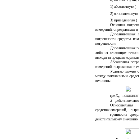
1) абсолютную (
2) относительную 
3) приведенную (
Основная погрешн
измерений, определяемая в
Дополнительная 
погрешности средства из
погрешности.
Дополнительная п
либо из влияющих величин
выхода за пределы нормаль
Абсолютная погре
измерений, выраженная в е
Условно можно сч
между показаниями средс
величины.
где
Х
- показание
п
Х
- действительное
Относительная п
средства измерений, выр
грешности сред
действительному значению