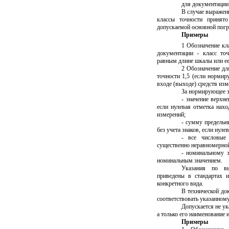
для документации 
В случае выражен
классы точности принято
допускаемой основной погр
Примеры
1 Обозначение кл
документации - класс то
равным длине шкалы или ее
2 Обозначение для
точности 1,5 (если норми
входе (выходе) средств изм
За нормирующее з
- значение верхн
если нулевая отметка нахо
измерений;
- сумму предельн
без учета знаков, если нул
- все числовые 
существенно неравномерной
- номинальному 
номинальным значением.
Указания по в
приведены в стандартах и
конкретного вида.
В технической до
соответствовать указанному
Допускается не у
а только его наименование 
Примеры