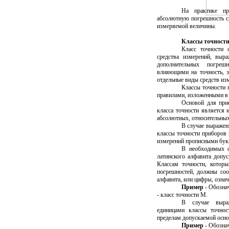
На практике пре
абсолютную погрешность ср
измеряемой величины.
Классы точности
Класс точности 
средства измерений, выр
дополнительных погреш
влияющими на точность, з
отдельные виды средств из
Классы точности 
правилами, изложенными в
Основой для при
класса точности является 
абсолютных, относительных
В случае выражен
классы точности приборов 
измерений прописными бук
В необходимых с
латинского алфавита допус
Классам точности, котор
погрешностей, должны соо
алфавита, или цифры, озна
Пример
- Обознач
- класс точности М.
В случае выраж
единицами классы точнос
пределам допускаемой осно
Пример
- Обозн