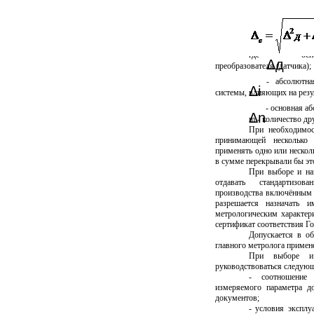
где
- осно
Δд
преобразователя (датчика);
- абсолютная
Δ
i
системы, влияющих на резу
- основная а
Δ
n
m
- количество др
При необходимос
принимающей несколько 
применять одно или нескол
в сумме перекрывали бы эт
При выборе и наз
отдавать стандартизов
производства включённым в
разрешается назначать и
метрологическим характе
сертификат соответствия Го
Допускается в о
главного метролога примен
При выборе и 
руководствоваться следую
- соотношение
измеряемого параметра д
документов;
- условия эксплу