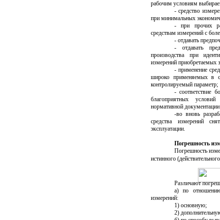
рабочим условиям выбираем
- средство измер
при минимальных экономиче
- при прочих ра
средствам измерений с бол
- отдавать предп
- отдавать пред
производства при иденти
измерений приобретаемых 
- применение сре
широко применяемых в сл
контролируемый параметр;
- соответствие б
благоприятных условий
нормативной документации 
-во вновь разра
средства измерений сн
эксплуатации.
Погрешность из
Погрешность изме
истинного (действительног
Различают погреш
а) по отношени
измерений:
1) основную;
2) дополнительну
б) по способу вы