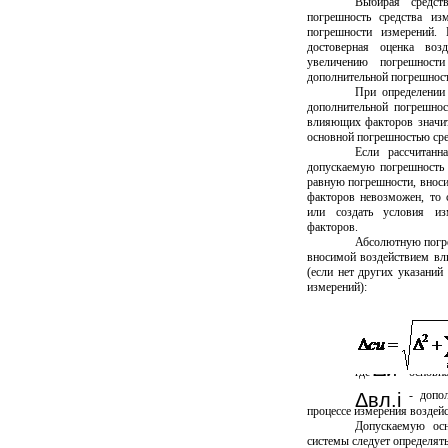
Выбирая средст
погрешность средства из
погрешности измерений.
достоверная оценка воз
увеличению погрешност
дополнительной погрешност
При определении
дополнительной погрешнос
влияющих факторов значит
основной погрешностью сре
Если рассчитанн
допускаемую погрешность и
равную погрешности, внос
факторов невозможен, то 
или создать условия и
факторов.
Абсолютную погре
вносимой воздействием вл
(если нет других указаний
измерений):
Δи
где
- основн
- допол
Δвл.
i
процессе измерения возде
Допускаемую ос
системы следует определят