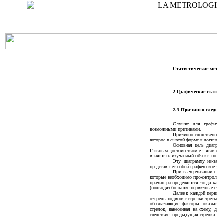
Статистические ме
2 Графические ста
2.3 Причинно-след
Служит для графич
возможными причинами.
Причинно-следствен
которое в сжатой форме и логич
Основная цель диаг
Главным достоинством ее, являе
влияют на изучаемый объект, но
Эту диаграмму из-з
представляет собой графическое
При вычерчивании сх
которые необходимо проконтроли
причин распределяются тогда к
(подводят большие первичные ст
Далее к каждой перв
очередь подводят стрелки третье
обозначающие факторы, оказыв
стрелок, нанесенная на схему,
следствие: предыдущая стрелка