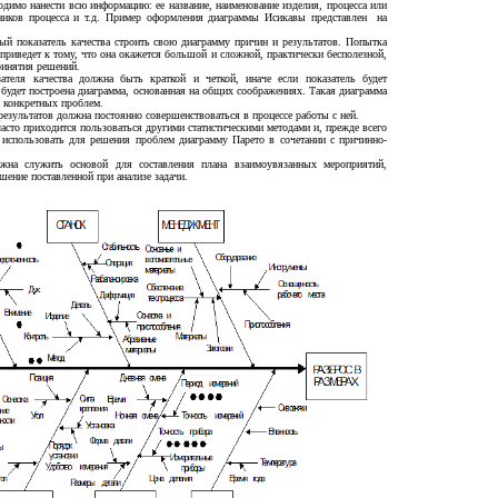
димо нанести всю информацию: ее название, наименование изделия, процесса или
тников процесса и т.д. Пример оформления диаграммы Исикавы представлен на
й показатель качества строить свою диаграмму причин и результатов. Попытка
приведет к тому, что она окажется большой и сложной, практически бесполезной,
принятия решений.
ателя качества должна быть краткой и четкой, иначе если показатель будет
 будет построена диаграмма, основанная на общих соображениях. Такая диаграмма
и конкретных проблем.
езультатов должна постоянно совершенствоваться в процессе работы с ней.
асто приходится пользоваться другими статистическими методами и, прежде всего
 использовать для решения проблем диаграмму Парето в сочетании с причинно-
на служить основой для составления плана взаимоувязанных мероприятий,
ение поставленной при анализе задачи.