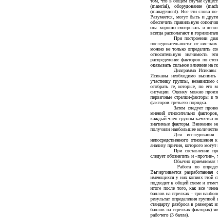
том, что в общем случае сущес
(material), оборудование (ma
(management). Все эти слова п
Разумеется, могут быть и друг
обеспечить правильную соподчин
она хорошо смотрелась и легко
всегда располагают в горизонта
При построении диа
последовательности: от «мелки
можно не только определить со
относительную значимость э
распределение факторов по сте
оказывать сильное влияние на по
Диаграмма Исикавы
Исикавы необходимо выявить 
участнику группы, независимо 
отобрать те, которые, по его 
ситуации. Оценку можно произ
первичные стрелки-факторы и т
факторов третьего порядка.
Затем следует прове
мнений относительно факторов
каждый член группы качества вн
значимые факторы. Внимание не
получили наибольшее количеств
Для исследования
непосредственного отношения 
анализу причин, которого могут 
При составлении пр
следует обозначить и «прочие», 
Обычно приемлемая то
Работа по определ
Вычерчивается разработанная 
имеющихся у них копиях этой с
подходит к общей схеме и отме
итоге после того, как все чле
баллов на стрелках – три наибол
результат определения группой
стандарту разброса в размерах 
баллов на стрелках-факторах) я
рабочего (3 балла).