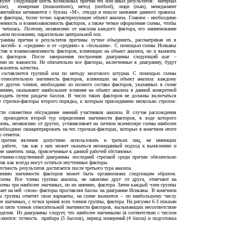
твуют следующие шесть возможных причин тех или иных результатов: материал
chine), измерение (measurement), метод (method), люди (man), менеджмент
о-английски начинаются с буквы «М», откуда и пошло название данного правила.
ие факторы, более точно характеризующие объект анализа. Главное - необходимо
енность и взаимозависимость факторов, а также четкое оформление схемы, чтобы
 читалась. Поэтому, независимо от наклона каждого фактора, его наименование
льном положении, параллельно центральной оси.
граммы причин и результатов причины лучше объединять, рассматривая их в
х костей» к «средним» и от «средних» к «большим». С помощью схемы Исикавы
став и взаимозависимость факторов, влияющих на объект анализа, но и выявить
тих факторов. После завершения построения диаграммы следующий шаг –
пени их важности. Не обязательно все факторы, включенные в диаграмму, будут
казатель качества.
 составляется группой или по методу мозгового штурма. С помощью схемы
относительную значимость факторов, влияющих на объект анализа: каждому
от других членов, необходимо из полного состава факторов, указанных в схеме
мнению, оказывают наибольшее влияние на объект анализа в данной конкретной
водить путем раздачи баллов. В число таких факторов не должны включаться
е стрелки-факторы второго порядка, к которым присоединено несколько стрелок-
сти совместное обсуждение мнений участников анализа. В случае расхождения
, проводится второй тур определения значимости факторов, в ходе которого
овь, независимо от других, устанавливает на личном экземпляре схемы наиболее
обходимо сконцентрировать на тех стрелках-факторах, которые в конечном итоге
о отметок.
 причин явления допустимо использовать и третьих лиц, не имеющих
к работе, так как у них может оказаться неожиданный подход к выявлению и
не заметить лица, привлеченные к данной рабочей обстановке.
ичинно-следственной диаграммы последней стрелкой среди причин обязательно
так как всегда могут остаться неучтенные факторы.
чность результатов достигается после третьего тура анализа.
ению значимости факторов может быть организована следующим образом.
схема. Все члены группы анализа, не зависимо друг от друга, отмечают на
хемы три наиболее значимых, по их мнению, фактора. Затем каждый член группы
чает на ней «свои» факторы проставляя баллы на диаграмме Исикавы. В конечном
ны группы отметят свои варианты, на схеме выявится – по наибольшему числу
ее значимых, с точки зрения всех членов группы, фактора. На рисунке 6.3 показан
 из пяти членов относительной значимости факторов, вызывающих несоответствие
изделия. Из диаграммы следует, что наиболее значимыми (в соответствии с числом
вляются: точность прибора (5 баллов), период измерений (4 балла) и подготовка