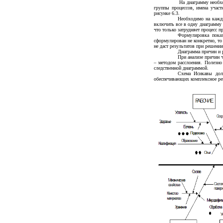
На диаграмму необхо
группы процессов, имена учас
рисунке 6.3.
Необходимо на кажды
включить все в одну диаграмму 
что только затрудняет процесс 
Формулировка показ
сформулирован не конкретно, то
не даст результатов при решени
Диаграмма причин и р
При анализе причин ч
– методом расслоения. Полезно
следственной диаграммой.
Схема Исикавы долж
обеспечивающих комплексное реш