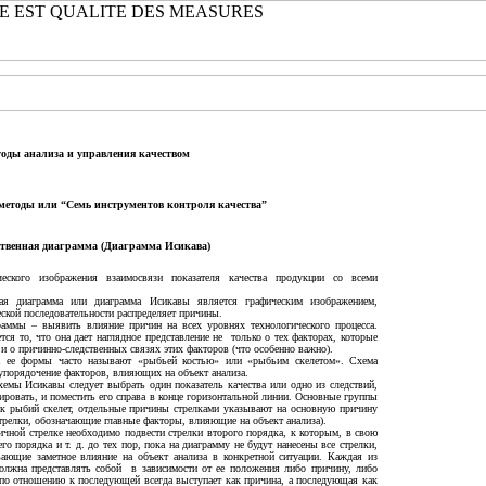
тоды анализа и управления качеством
тметоды или “Семь инструментов контроля качества”
ственная диаграмма (Диаграмма Исикава)
еского изображения взаимосвязи показателя качества продукции со всеми
ная диаграмма или диаграмма Исикавы является графическим изображением,
еской последовательности распределяет причины.
раммы – выявить влияние причин на всех уровнях технологического процесса.
тся то, что она дает наглядное представление не только о тех факторах, которые
 и о причинно-следственных связях этих факторов (что особенно важно).
а ее формы часто называют «рыбьей костью» или «рыбьим скелетом». Схема
 упорядочение факторов, влияющих на объект анализа.
емы Исикавы следует выбрать один показатель качества или одно из следствий,
ровать, и поместить его справа в конце горизонтальной линии. Основные группы
ак рыбий скелет, отдельные причины стрелками указывают на основную причину
релки, обозначающие главные факторы, влияющие на объект анализа).
ичной стрелке необходимо подвести стрелки второго порядка, к которым, в свою
го порядка и т. д. до тех пор, пока на диаграмму не будут нанесены все стрелки,
ающие заметное влияние на объект анализа в конкретной ситуации. Каждая из
 должна представлять собой в зависимости от ее положения либо причину, либо
 по отношению к последующей всегда выступает как причина, а последующая как