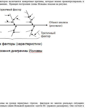
факторов включаются конкретные причины, которые можно проконтролировать и
ранению. Принцип построения схемы Исикавы показан на рисунке.
хемы на уровне первичных стрелок факторов во многих реальных ситуациях
енным самим Исикавой правилом «шести М» (правило расширено). Оно состоит в