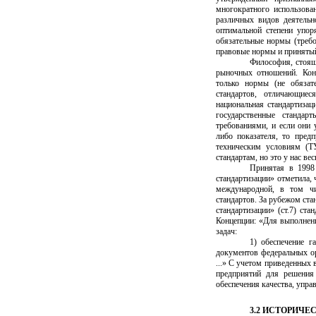
многократного использова
различных видов деятельн
оптимальной степени упор
обязательные нормы (требо
правовые нормы и принятый
Философия, стояща
рыночных отношений. Кон
только нормы (не обязат
стандартов, отличающиес
национальная стандартизац
государственные станда
требованиями, и если они 
либо показателя, то пред
техническим условиям (Т
стандартам, но это у нас ве
Принятая в 1998
стандартизации» отметила,
международной, в том чи
стандартов. За рубежом ста
стандартизации» (ст.7) ст
Концепции: «Для выполнен
задач:
1) обеспечение г
документов федеральных о
...» С учетом приведенных
предприятий для решения
обеспечения качества, управ
3.2 ИСТОРИЧЕ