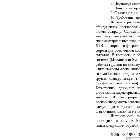
7. Перевооружени
8. Повышение про
9. Снижение уров
10. Требования за
Весьма серьезны
объединением
International
motors company
,
General m
комплект документов,
специализированные прави
1990 г., второе - в феврал
формы для обеспечения соо
затратам. В частности, в
систем» (
Measurement Syst
рабочей группой по анализ
Chrysler
-
Ford
-
General moto
автомобильного отдела А
группы стандартизации в
(неофициальный перевод
Естественно, документ н
статическим характеристик
анализу ИС (их разреша
воспроизводимость, изменчи
следует рассматривать к
ограничивает развитие мето
Интенсивность 
проследить на примере Ге
годам следующим образом:
1989г.-23 1990г.