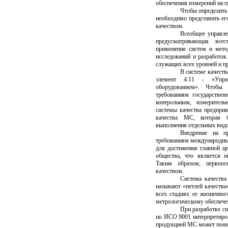
обеспечения измерений на 
Чтобы определить 
необходимо представить ег
качеством.
Всеобщее управле
предусматривающая всес
применение систем и мето
исследований и разработок
служащих всех уровней и п
В системе качеств
элемент 4.11 - «Упра
оборудованием». Чтобы 
требованиям государстве
контрольным, измерител
системы качества предприя
качества МС, которая б
выполнения отдельных видо
Внедрение на п
требованиям международны
для достижения главной ц
общества, что является 
Таким образом, первоос
качеством.
Система качества
называют «петлей качества
всех стадиях ее жизненног
метрологическому обеспече
При разработке с
по ИСО 9001 интерпретиро
продукцией МС может пони