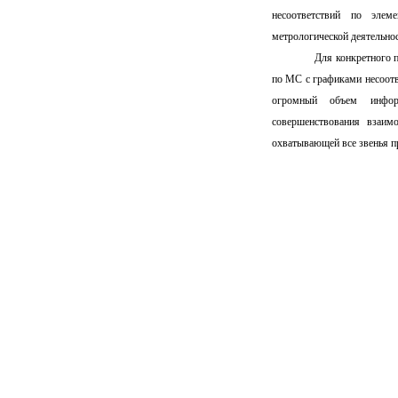
несоответствий по элем
метрологической деятельно
Для конкретного 
по МС с графиками несоотв
огромный объем инфор
совершенствования взаим
охватывающей все звенья п