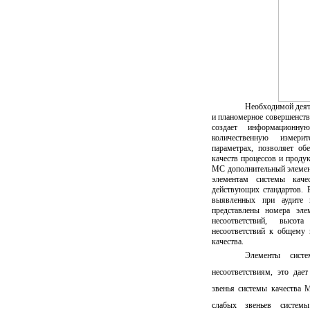
Необходимой деят
и планомерное совершенств
создает информационн
количественную измери
параметрах, позволяет об
качеств процессов и проду
МС дополнительный элемент
элементам системы каче
действующих стандартов. Р
выявленных при аудите п
представлены номера эле
несоответствий, высот
несоответствий к общему 
качества.
Элементы систе
несоответствиям, это дае
звенья системы качества 
слабых звеньев системы