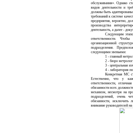
обслуживания». Однако с
видов деятельности и тре
должны быть адаптированы 
требований к системе каче
предприятия, вероятно, до
производства интерпрети
деятельность, а далее - до
Следующим этапо
ответственности. Чтобы
организационной структу
подразделения. Предполо
следующими звеньями:
1 - главный метро
2 - бюро метролог
3 - центральная и
4 - лаборатория п
Конкретная МС ст
Естественно, что у ка
ответственности, отлична
обязанности всех должност
механизм, несмотря на про
подразделений, очень че
обязанности, исключить л
внимание руководителей на 