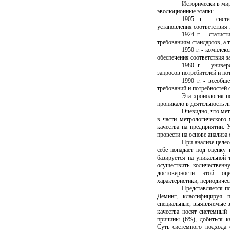
Исторически в ми
эволюционные этапы:
1905 г. - систе
установления соответствия 
1924 г. - статис
требованиям стандартов, а 
1950 г. - комплек
обеспечения соответствия з
1980 г. - универ
запросов потребителей и по
1990 г. - всеобщ
требований и потребностей 
Эта хронология по
проникало в деятельность л
Очевидно, что мет
в части метрологического
качества на предприятии. 
провести на основе анализ
При анализе целес
себе попадает под оценку 
базируется на уникальной 
осуществить количествен
достоверности этой оц
характеристики, периодиче
Представляется по
Деминг, классифицируя 
специальные, выявляемые 
качества носят системный 
причины (6%), добиться к
Суть системного подхода 