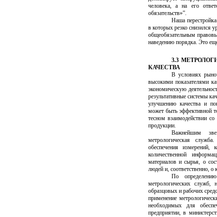
человека, а на его отве
обязательств»”.
Наша перестройка
в которых резко снизился у
общеобязательным правовы
наведению порядка. Это ещ
3.3 МЕТРОЛО
КАЧЕСТВА
В условиях рыно
высокими показателями ка
экономическую деятельнос
результативные системы кач
улучшению качества и по
может быть эффективной то
тесном взаимодействии со
продукции.
Важнейшим зве
метрологическая служба
обеспечения измерений, 
количественной информа
материалов и сырья, о со
людей и, соответственно, о 
По определению
метрологических служб, 
образцовых и рабочих средс
применение метрологическ
необходимых для обеспе
предприятии, в министерст