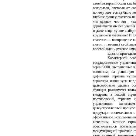
своей истории Россия как бы
опаздывая, отставая от сос
почему нам всегда было не 
глубине души у русского че
«не нужно»; что это - «
даровитости мы без учения 
и даже «еще лучше выйдет»
крушение и унижение! И Вы
спасение — возвращение к к
значит... готовить свой ха
волевой идеи - русское каче
Едва ли приведен
Характерной осо
государственное управле
серии 9000. выпушенные в 
основном, на рыночную э
дефиниция термина «упра
характера, используемые д
целесообразно уделить о
функция реализуется толь
внедрены в нашей стран
противоречий, термину «
управлением качеств
целеустремленный процесс
продукции оптимального с
эффективное использование
качеством, которое стро
обеспечивалось обязател
международной практике ст
утвержденный признанны