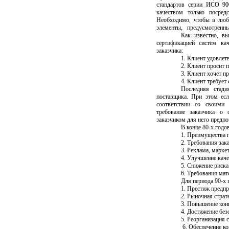
стандартов серии ИСО 90
качеством только посред
Необходимо, чтобы в лю
элементы, предусмотренны
Как известно, в
сертификацией систем ка
заказчика:
1. Клиент удовлет
2. Клиент просит 
3. Клиент хочет п
4. Клиент требует
Последняя стад
поставщика. При этом есл
соответствии со своими
требование заказчика о 
заказчиком
для
него предпо
В конце 80-х годо
1. Преимущества 
2. Требования зак
3. Реклама, маркет
4. Улучшение каче
5. Снижение риска
6. Требования ма
Для периода 90-х 
1. Престиж предпр
2. Рыночная страт
3. Повышение кон
4. Достижение без
5. Реорганизация 
6. Обеспечение к