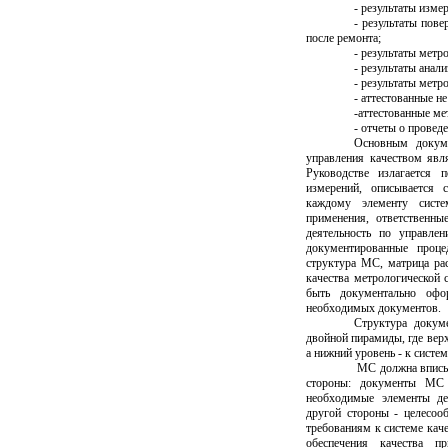
- результаты изме
- результаты пове
после ремонта;
- результаты метр
- результаты анал
- результаты метр
- аттестованные н
-аттестованные м
- отчеты о проведе
Основным докуме
управления качеством явл
Руководстве излагается 
измерений, описывается 
каждому элементу систем
применения, ответственны
деятельность по управле
документированные проце
структура МС, матрица рас
качества метрологической 
быть документально офо
необходимых документов.
Структура докум
двойной пирамиды, где верх
а нижний уровень - к систе
МС должна вписыва
стороны: документы МС 
необходимые элементы де
другой стороны - целесоо
требованиям к системе кач
обеспечения качества пр