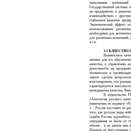
выполнения требований
Государственной системы о
на предприятии в рыночн
взаимодействии с другим
стабильное развитие предп
Экономический эффект от
использованием различны
необходимы для автоматиза
для различных испытаний, д
и т.п.
3.1 КАЧЕСТВО
Взаимосвязь каче
именно для его обеспечен
качества, к управлению к
деятельность на предприя
технические и организаци
значит сделать метролог
констатировать, что реальн
характеризуется массовост
менеджмента качества. Вмес
В издательстве Р
«Антология русского качес
(напечатана но журналу «Ру
«... Россия восстанет из р
того, как русские люди пойм
судьбы России, вдумайтесь
затруднения ее были от об
обилие... и не давала нам 
Извлечь из него скрытые с