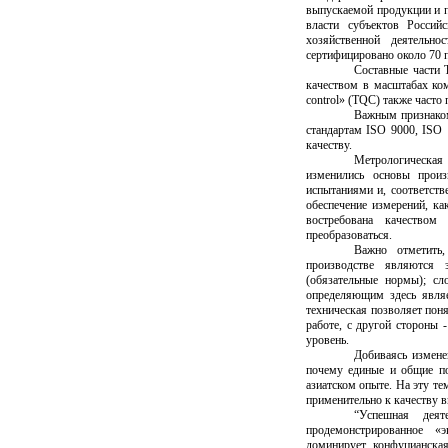
выпускаемой продукции и п
власти субъектов Россий
хозяйственной деятельн
сертифицировано около 70 
Составные части 
качеством в масштабах ко
control
» (
TQC
) также часто
Важным признаком
стандартам ISO 9000, ISO 
качеству.
Метрологическая
изменились основы произ
испытаниями и, соответств
обеспечение измерений, ка
востребована качеством
преобразоваться.
Важно отметить,
производстве являются 
(обязательные нормы); сл
определяющим здесь являе
техническая позволяет поня
работе, с другой стороны 
уровень.
Добиваясь измене
почему единые и общие по
азиатском опыте. На эту те
применительно к качеству 
“Успешная деят
продемонстрированное «
доминирует конфуцианская